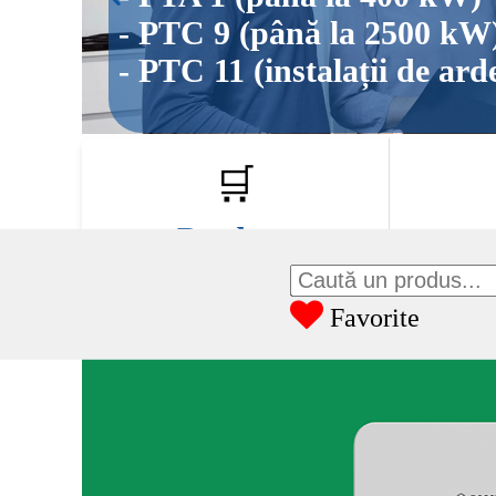
- PTC 9 (până la 2500
- PTC 11 (instalații de 
🛒
Produse
De
Descoperă gama noastră variată
Află mai 
de centrale termice.
Favorite