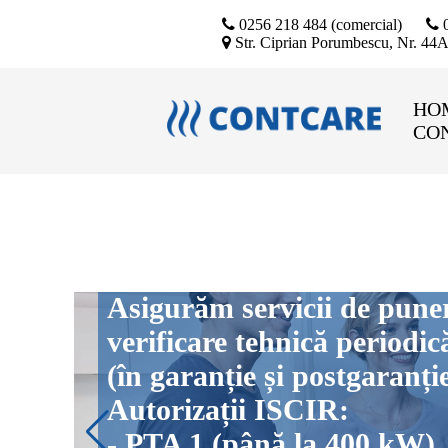
0256 218 484 (comercial)
0
Str. Ciprian Porumbescu, Nr. 44
HO
CO
Asigurăm servicii de pu
verificare tehnică peri
(în garanție și postgara
Autorizații ISCIR:
- PTA 1 (până la 400 